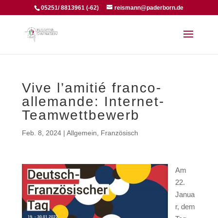
05251/ 8813961 (-62)
reismann@paderborn.de
Vive l’amitié franco-
allemande: Internet-
Teamwettbewerb
Feb. 8, 2024
|
Allgemein
,
Französisch
Am
22.
Janua
r, dem