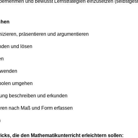
bernehmen und bewusst Lernstrategien einzusetzen (selbstgest
chen
ieren, präsentieren und argumentieren
nden und lösen
en
rwenden
mbolen umgehen
ung beschreiben und erkunden
uren nach Maß und Form erfassen
n
icks, die den Mathematikunterricht erleichtern sollen: