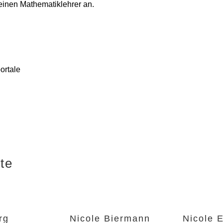
 deinen Mathematiklehrer an.
portale
te
rg
Nicole Biermann
Nicole 