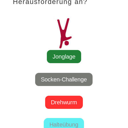
Herausforderung an?
Jonglage
Socken-Challenge
Drehwurm
Halteübung