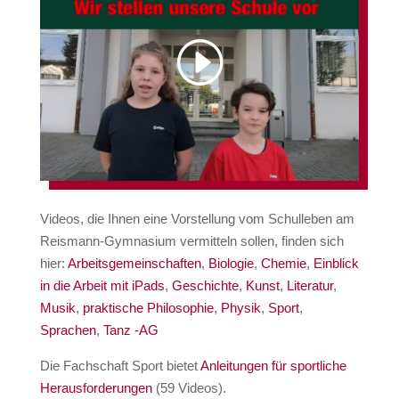
Videos, die Ihnen eine Vorstellung vom Schulleben am
Reismann-Gymnasium vermitteln sollen, finden sich
hier:
Arbeitsgemeinschaften
,
Biologie
,
Chemie
,
Einblick
in die Arbeit mit iPads
,
Geschichte
,
Kunst
,
Literatur
,
Musik
,
praktische Philosophie
,
Physik
,
Sport
,
Sprachen
,
Tanz -AG
Die Fachschaft Sport bietet
Anleitungen für sportliche
Herausforderungen
(59 Videos).