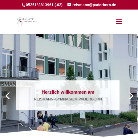
05251/ 8813961 (-62)
reismann@paderborn.de
Herzlich willkommen am
REISMANN-GYMNASIUM PADERBORN