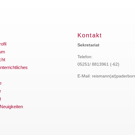
Kontakt
ofil
Sekretariat
ium
Telefon:
cht
05251/ 8813961 (-62)
terrichtliches
E-Mail: reismann(at)paderbor
e
e
t
 Neuigkeiten