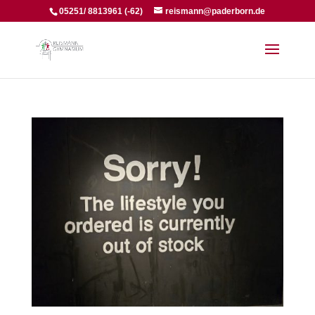
05251/ 8813961 (-62)
reismann@paderborn.de