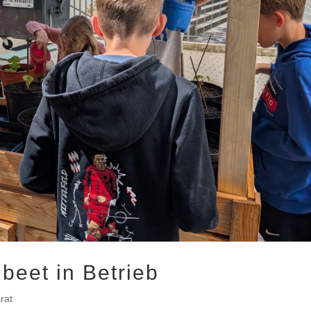
beet in Betrieb
rat