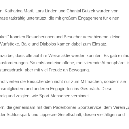
n. Katharina Martl, Lars Linden und Chantal Butzek wurden von
ase tatkräftig unterstützt, die mit großem Engagement für einen
hkeit“ konnten Besucherinnen und Besucher verschiedene kleine
, Wurfsäcke, Bälle und Diabolos kamen dabei zum Einsatz.
zu bei, dass alle auf ihre Weise aktiv werden konnten. Es gab einfa
ausforderungen. So entstand eine offene, motivierende Atmosphäre, i
stungsdruck, aber mit viel Freude an Bewegung.
otivierten die Besuchenden nicht nur zum Mitmachen, sondern sie
einsmitgliedern und anderen Engagierten ins Gespräch. Diese
ig und zeigten, wie Sport Menschen verbindet.
born, die gemeinsam mit dem Paderborner Sportservice, dem Verein „
er Schlosspark und Lippesee Gesellschaft, diesen vielfältigen und