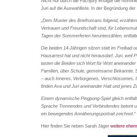
Nicht nur durch die Fachjury erfolgte die Nomi
Juri auf die Auswahlliste. In der Begründung der 
„Dem Muster des Briefromans folgend, erzählen
Vertrauen und Freundschaft sind, für Lebensmut 
Tagen der Sommerferien herunterzählen, entfalte
Die beiden 14-Jährigen sitzen statt im Freibad
Hausarrest hat und nicht herausdarf. Juri, weil 
tasten die Beiden sich Wort für Wort aneinander
Familien, über Schule, gemeinsame Bekannte. Si
– auch Inneres, Verborgenes, Verschlossenes. 
finden Ava und Juri aneinander Halt und jenes
Einem dynamische Pingpong-Spiel gleich entfaltet
Sprache Trennendes und Verbindendes betont u
ein bewegendes Annäherungsportrait zeichnet.“
Hier finden Sie neben Sarah Jäger
weitere ehe