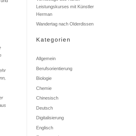
 und
Leistungskurses mit Künstler
Herman
Wandertag nach Olderdissen
Kategorien
e
n
Allgemein
Berufsorientierung
ehr
nn,
Biologie
Chemie
er
Chinesisch
aus
Deutsch
Digitalisierung
Englisch