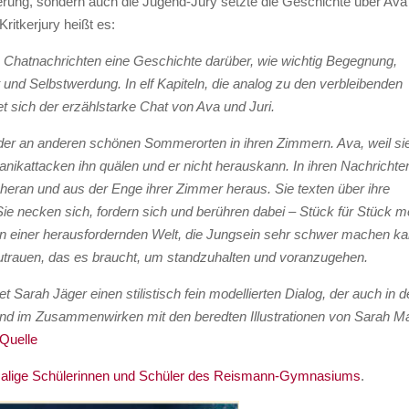
nierung, sondern auch die Jugend-Jury setzte die Geschichte über Ava
Kritkerjury heißt es:
 Chatnachrichten eine Geschichte darüber, wie wichtig Begegnung,
und Selbstwerdung. In elf Kapiteln, die analog zu den verbleibenden
t sich der erzählstarke Chat von Ava und Juri.
 oder an anderen schönen Sommerorten in ihren Zimmern. Ava, weil si
Panikattacken ihn quälen und er nicht herauskann. In ihren Nachrichte
 heran und aus der Enge ihrer Zimmer heraus. Sie texten über ihre
e necken sich, fordern sich und berühren dabei – Stück für Stück m
In einer herausfordernden Welt, die Jungsein sehr schwer machen ka
 Zutrauen, das es braucht, um standzuhalten und voranzugehen.
 Sarah Jäger einen stilistisch fein modellierten Dialog, der auch in d
nd im Zusammenwirken mit den beredten Illustrationen von Sarah M
Quelle
malige Schülerinnen und Schüler des Reismann-Gymnasiums
.