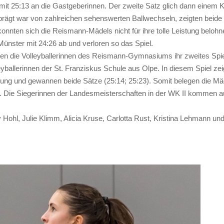
it 25:13 an die Gastgeberinnen. Der zweite Satz glich dann einem K
prägt war von zahlreichen sehenswerten Ballwechseln, zeigten beide
onnten sich die Reismann-Mädels nicht für ihre tolle Leistung belohn
Münster mit 24:26 ab und verloren so das Spiel.
tten die Volleyballerinnen des Reismann-Gymnasiums ihr zweites Spie
yballerinnen der St. Franziskus Schule aus Olpe. In diesem Spiel zei
tung und gewannen beide Sätze (25:14; 25:23). Somit belegen die Mä
n. Die Siegerinnen der Landesmeisterschaften in der WK II kommen 
hl, Julie Klimm, Alicia Kruse, Carlotta Rust, Kristina Lehmann un