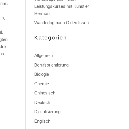
rimi.
Leistungskurses mit Künstler
Herman
en,
Wandertag nach Olderdissen
l.
Kategorien
gten
dels
aus
Allgemein
Berufsorientierung
d
Biologie
Chemie
Chinesisch
Deutsch
Digitalisierung
Englisch