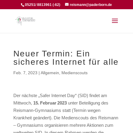
05251/ 8813961 (-62)
reismann@paderborn.de
Neuer Termin: Ein
sicheres Internet für alle
Feb. 7, 2023
|
Allgemein
,
Medienscouts
Der nächste „Safer Internet Day“ (SID) findet am
Mittwoch,
15. Februar 2023
unter Beteiligung des
Reismann-Gymnasiums statt (Termin wegen
Krankheit geändert). Die Medienscouts des Reismann
– Gymnasiums organisieren mehrere Aktionen zum
weltweiten SID. In diesem Rahmen werden die