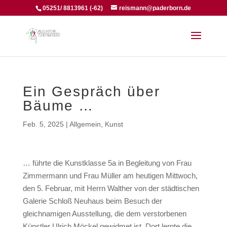
05251/ 8813961 (-62)
reismann@paderborn.de
Ein Gespräch über
Bäume …
Feb. 5, 2025
|
Allgemein
,
Kunst
… führte die Kunstklasse 5a in Begleitung von Frau
Zimmermann und Frau Müller am heutigen Mittwoch,
den 5. Februar, mit Herrn Walther von der städtischen
Galerie Schloß Neuhaus beim Besuch der
gleichnamigen Ausstellung, die dem verstorbenen
Künstler Ulrich Möckel gewidmet ist. Dort lernte die