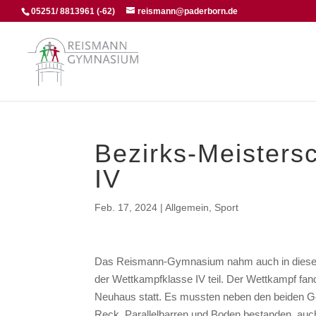
05251/ 8813961 (-62)
reismann@paderborn.de
Bezirks-Meisters
IV
Feb. 17, 2024
|
Allgemein
,
Sport
Das Reismann-Gymnasium nahm auch in diesem J
der Wettkampfklasse IV teil. Der Wettkampf fa
Neuhaus statt. Es mussten neben den beiden G
Reck, Parallelbarren und Boden bestanden, au