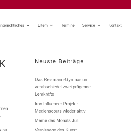
nterrichtliches
Eltern
Termine
Service
Kontakt
WK
Neuste Beiträge
Das Reismann-Gymnasium
verabschiedet zwei prägende
Lehrkräfte
Iron Influencer Projekt:
rnen
Medienscouts wieder aktiv
ß
Meme des Monats Juli
Vernissage des Kunst
urnt