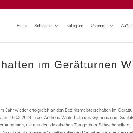
Home
Schulprofil
Kollegium
Unterricht
Außeru
chaften im Gerätturnen 
ahr wieder erfolgreich an den Bezirksmeisterschaften im Gerättu
nd am 16.02.2024 in der Andreas Winterhalle des Gymnasiums Schlo
erätebahnen, die aus den klassischen Turngeräten Schwebebalken,
ch Synchronübungen wie Schattenrollen und Schattenhockwenden get