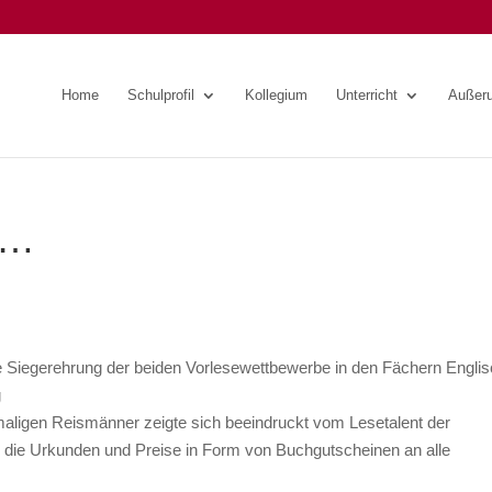
Home
Schulprofil
Kollegium
Unterricht
Außeru
s…
 Siegerehrung der beiden Vorlesewettbewerbe in den Fächern Engli
g
maligen Reismänner zeigte sich beeindruckt vom Lesetalent der
 die Urkunden und Preise in Form von Buchgutscheinen an alle