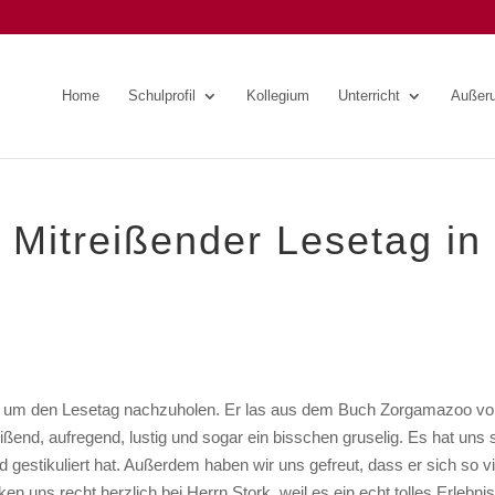
Home
Schulprofil
Kollegium
Unterricht
Außeru
treißender Lesetag in
a, um den Lesetag nachzuholen. Er las aus dem Buch Zorgamazoo vo
ßend, aufregend, lustig und sogar ein bisschen gruselig. Es hat uns 
d gestikuliert hat. Außerdem haben wir uns gefreut, dass er sich so vi
n uns recht herzlich bei Herrn Stork, weil es ein echt tolles Erlebni