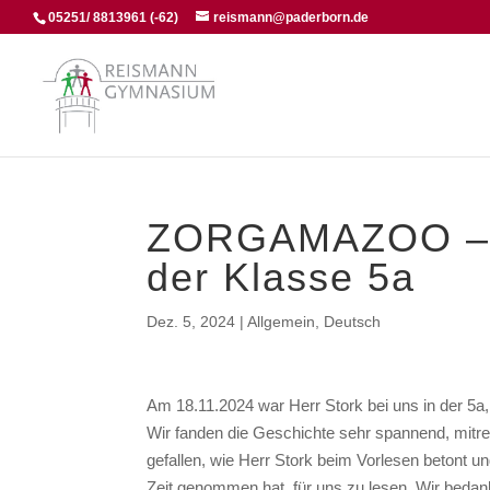
05251/ 8813961 (-62)
reismann@paderborn.de
ZORGAMAZOO – Mi
der Klasse 5a
Dez. 5, 2024
|
Allgemein
,
Deutsch
Am 18.11.2024 war Herr Stork bei uns in der 5
Wir fanden die Geschichte sehr spannend, mitrei
gefallen, wie Herr Stork beim Vorlesen betont un
Zeit genommen hat, für uns zu lesen. Wir bedanke