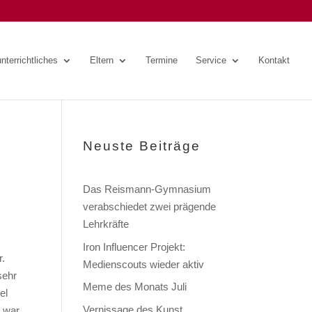
nterrichtliches
Eltern
Termine
Service
Kontakt
Neuste Beiträge
Das Reismann-Gymnasium
verabschiedet zwei prägende
Lehrkräfte
Iron Influencer Projekt:
r.
Medienscouts wieder aktiv
sehr
Meme des Monats Juli
el
Vernissage des Kunst
s war