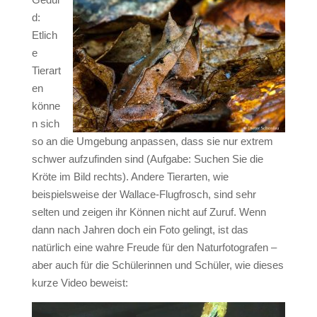
d:
Etlich
e
Tierart
en
könne
n sich
so an die Umgebung anpassen, dass sie nur extrem
schwer aufzufinden sind (Aufgabe: Suchen Sie die
Kröte im Bild rechts). Andere Tierarten, wie
beispielsweise der Wallace-Flugfrosch, sind sehr
selten und zeigen ihr Können nicht auf Zuruf. Wenn
dann nach Jahren doch ein Foto gelingt, ist das
natürlich eine wahre Freude für den Naturfotografen –
aber auch für die Schülerinnen und Schüler, wie dieses
kurze Video beweist:
Video-