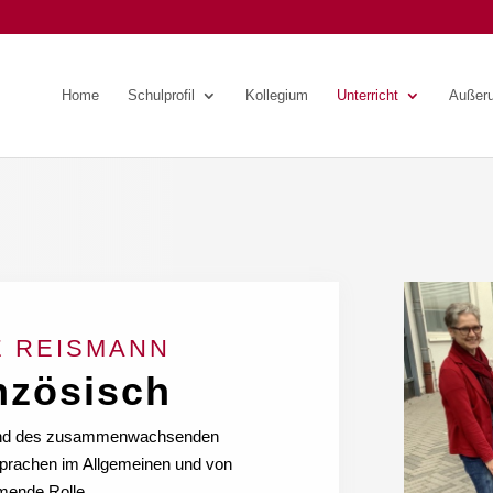
Home
Schulprofil
Kollegium
Unterricht
Außeru
E REISMANN
nzösisch
ng und des zusammenwachsenden
sprachen im Allgemeinen und von
mende Rolle.