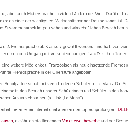
e, aber auch Muttersprache in vielen Ländern der Welt. Darüber hi
nkreich einer der wichtigsten Wirtschaftspartner Deutschlands ist. 
Zusammenarbeit im politischen und wirtschaftlichen Bereich beruht 
s 2. Fremdsprache ab Klasse 7 gewählt werden. Innerhalb von vier J
d erlernen den Umgang mit verschiedenartigen französischen Texten
I eine weitere Möglichkeit, Französisch als neu einsetzende Fremdspr
eführte Fremdsprache in der Oberstufe angeboten.
ive Schulpartnerschaft mit verschiedenen Schulen in Le Mans. Die 
einerseits den Besuch unserer Schülerinnen und Schüler in den franz
ischen Austauschpartner. (s. Link „Le Mans“)
Teilnahme an einer international anerkannten Sprachprüfung an:
DEL
stausch
, diejährlich stattfindenden
Vorlesewettbewerbe
und der Besuc