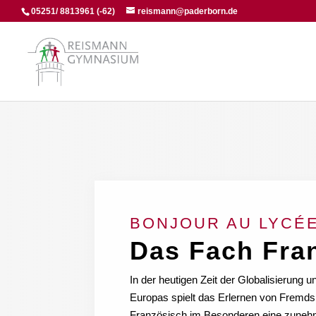
05251/ 8813961 (-62)
reismann@paderborn.de
BONJOUR AU LYCÉ
Das Fach Fra
In der heutigen Zeit der Globalisieru
Europas spielt das Erlernen von Fremd
Französisch im Besonderen eine zuneh