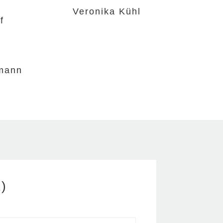
Veronika Kühl
f
mann
1)