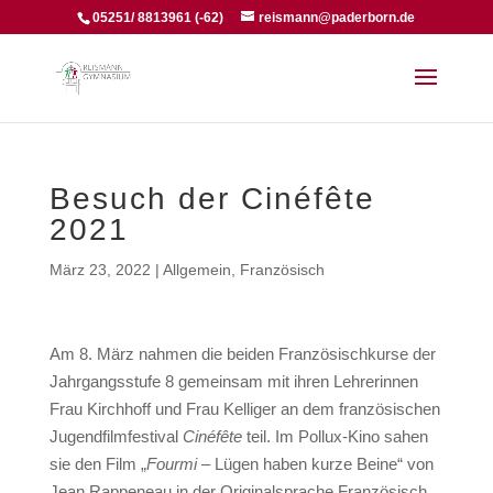
05251/ 8813961 (-62)
reismann@paderborn.de
Besuch der Cinéfête
2021
März 23, 2022
|
Allgemein
,
Französisch
Am 8. März nahmen die beiden Französischkurse der
Jahrgangsstufe 8 gemeinsam mit ihren Lehrerinnen
Frau Kirchhoff und Frau Kelliger an dem französischen
Jugendfilmfestival
Cinéfête
teil. Im Pollux-Kino sahen
sie den Film „
Fourmi
– Lügen haben kurze Beine“ von
Jean Rappeneau in der Originalsprache Französisch