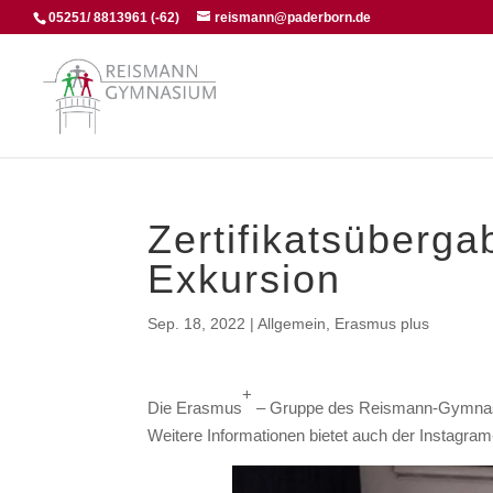
05251/ 8813961 (-62)
reismann@paderborn.de
Zertifikatsüberga
Exkursion
Sep. 18, 2022
|
Allgemein
,
Erasmus plus
+
Die Erasmus
– Gruppe des Reismann-Gymnasiums
Weitere Informationen bietet auch der Instagra