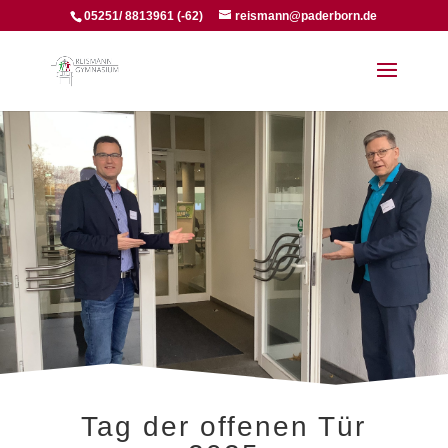
05251/ 8813961 (-62)
reismann@paderborn.de
Tag der offenen Tür