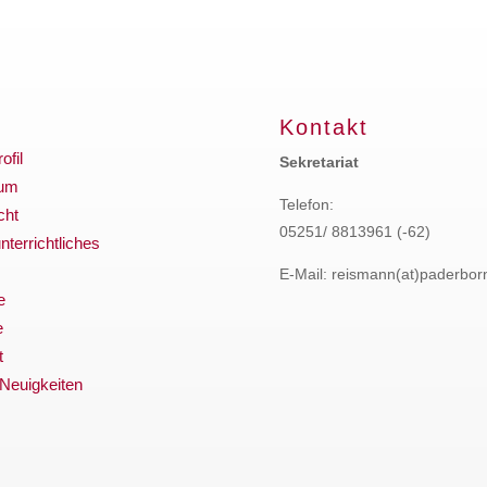
Kontakt
ofil
Sekretariat
ium
Telefon:
cht
05251/ 8813961 (-62)
terrichtliches
E-Mail: reismann(at)paderbor
e
e
t
 Neuigkeiten