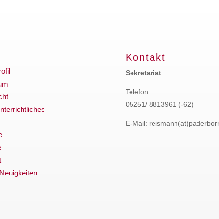
Kontakt
ofil
Sekretariat
ium
Telefon:
cht
05251/ 8813961 (-62)
terrichtliches
E-Mail: reismann(at)paderbor
e
e
t
 Neuigkeiten