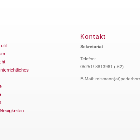
Kontakt
ofil
Sekretariat
ium
Telefon:
cht
05251/ 8813961 (-62)
terrichtliches
E-Mail: reismann(at)paderbor
e
e
t
 Neuigkeiten