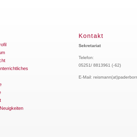
Kontakt
ofil
Sekretariat
ium
Telefon:
cht
05251/ 8813961 (-62)
terrichtliches
E-Mail: reismann(at)paderbor
e
e
t
 Neuigkeiten