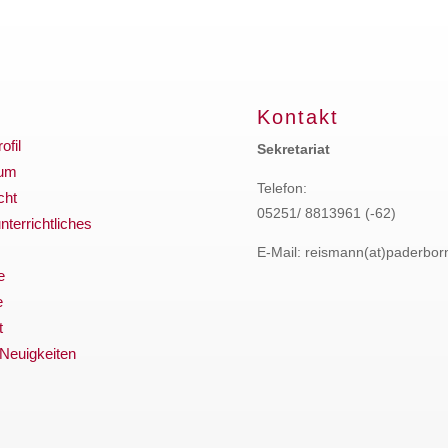
Kontakt
ofil
Sekretariat
ium
Telefon:
cht
05251/ 8813961 (-62)
terrichtliches
E-Mail: reismann(at)paderbor
e
e
t
 Neuigkeiten