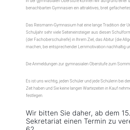
In der gymnasialen Oberstufe können wir aufgrund einer
benachbarten Gymnasien ein attraktives, breit gefächerte
Das Reismann-Gymnasium hat eine lange Tradition der U
Schuljahr sehr viele Seiteneinsteiger aus diesen Schulf
(der Fachoberschulreife) in Ihrem Ziel, das Abitur (die A
machen, bei entsprechender Lernmotivation nachhaltig un
Die Anmeldungen zur gymnasialen Oberstufe zum Sommer 
Es ist uns wichtig, jeden Schüler und jede Schülerin bei d
Zeit haben und Sie keine langen Wartezeiten in Kauf neh
festlegen.
Wir bitten Sie daher, ab dem 15
Sekretariat einen Termin zu ver
62