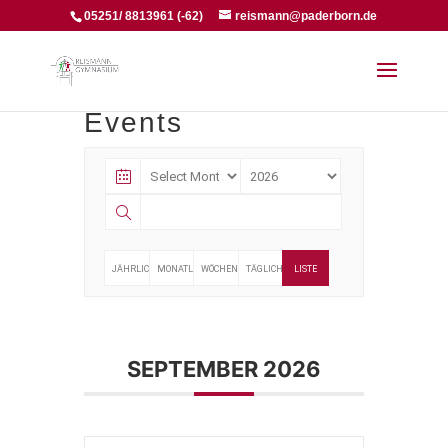
05251/ 8813961 (-62)
reismann@paderborn.de
Events
JÄHRLICH
MONATLICH
WÖCHENTLICH
TÄGLICH
LISTE
SEPTEMBER 2026